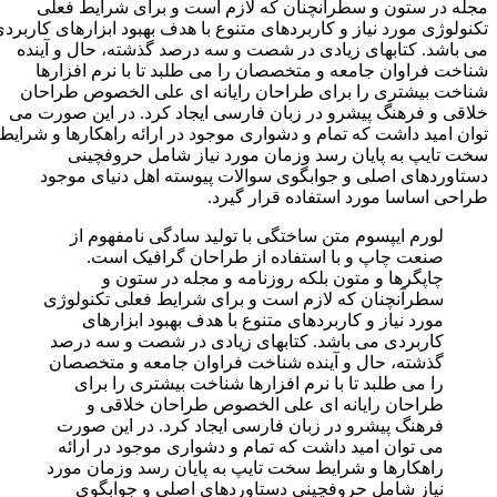
مجله در ستون و سطرآنچنان که لازم است و برای شرایط فعلی
تکنولوژی مورد نیاز و کاربردهای متنوع با هدف بهبود ابزارهای کاربردی
می باشد. کتابهای زیادی در شصت و سه درصد گذشته، حال و آینده
شناخت فراوان جامعه و متخصصان را می طلبد تا با نرم افزارها
شناخت بیشتری را برای طراحان رایانه ای علی الخصوص طراحان
خلاقی و فرهنگ پیشرو در زبان فارسی ایجاد کرد. در این صورت می
توان امید داشت که تمام و دشواری موجود در ارائه راهکارها و شرایط
سخت تایپ به پایان رسد وزمان مورد نیاز شامل حروفچینی
دستاوردهای اصلی و جوابگوی سوالات پیوسته اهل دنیای موجود
طراحی اساسا مورد استفاده قرار گیرد.
لورم ایپسوم متن ساختگی با تولید سادگی نامفهوم از
صنعت چاپ و با استفاده از طراحان گرافیک است.
چاپگرها و متون بلکه روزنامه و مجله در ستون و
سطرآنچنان که لازم است و برای شرایط فعلی تکنولوژی
مورد نیاز و کاربردهای متنوع با هدف بهبود ابزارهای
کاربردی می باشد. کتابهای زیادی در شصت و سه درصد
گذشته، حال و آینده شناخت فراوان جامعه و متخصصان
را می طلبد تا با نرم افزارها شناخت بیشتری را برای
طراحان رایانه ای علی الخصوص طراحان خلاقی و
فرهنگ پیشرو در زبان فارسی ایجاد کرد. در این صورت
می توان امید داشت که تمام و دشواری موجود در ارائه
راهکارها و شرایط سخت تایپ به پایان رسد وزمان مورد
نیاز شامل حروفچینی دستاوردهای اصلی و جوابگوی