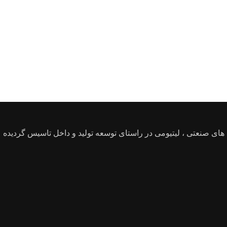
 در سال 1388 با هدف تامین قطعات مواد اولیه و ماشین آلات در زمینه صنعت باتری های سرب اسیدی SLI و باتری های صنعتی ، لیتیومی در راستای توسعه تولید و داخل تاسیس گردیده