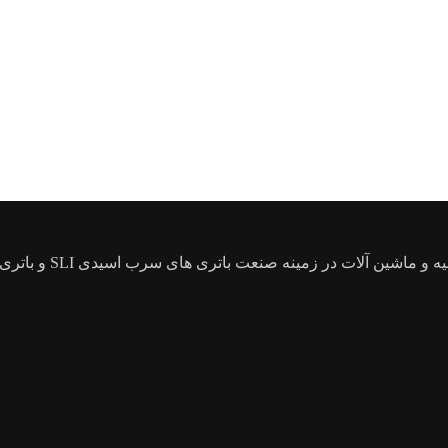
شرکت اطلس پویا گستر